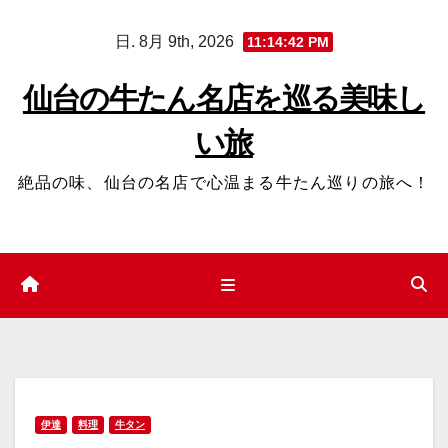
コ
日. 8月 9th, 2026
11:14:43 PM
ン
テ
仙台の牛たん名店を巡る美味し
ン
い旅
ツ
へ
絶品の味、仙台の名店で心温まる牛たん巡りの旅へ！
ス
キ
ッ
プ
伊達
料理
牛タン