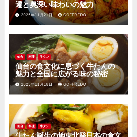
遷と奥深い味わいの魅力
2025年11月21日
GOFFREDO
仙台
料理
牛タン
仙台の食文化に息づく牛たんの
魅力と全国に広がる味の秘密
2025年11月18日
GOFFREDO
仙台
料理
牛タン
牛たん誕生の地東北発日本の食文