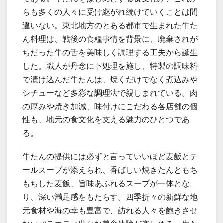
らも多くの人々に受け継がれ続けていくことは間
違いない。東北地方のとある都市で生まれた牛た
ん料理は、戦後の食糧事情を背景に、廃棄されが
ちだった牛の舌を美味しく調理する工夫から誕生
した。職人が丹念に下処理を施し、特製の調味料
で漬け込んだ牛たんは、焼くだけでなく煮込みや
シチューなど多彩な調理法で親しまれている。肉
の厚みや焼き加減、味付けにこだわる各店舗の個
性も、地元の食文化を支える魅力のひとつであ
る。
牛たんの提供には必ずと言っていいほど麦飯とテ
ールスープが添えられ、香ばしい焼きたんともち
もちした麦飯、旨味あふれるスープが一体とな
り、深い満足感をもたらす。四季折々の新鮮な地
元食材や海の幸も豊富で、訪れる人々を飽きさせ