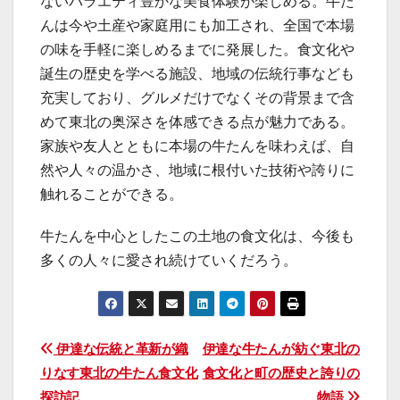
ないバラエティ豊かな美食体験が楽しめる。牛た
んは今や土産や家庭用にも加工され、全国で本場
の味を手軽に楽しめるまでに発展した。食文化や
誕生の歴史を学べる施設、地域の伝統行事なども
充実しており、グルメだけでなくその背景まで含
めて東北の奥深さを体感できる点が魅力である。
家族や友人とともに本場の牛たんを味わえば、自
然や人々の温かさ、地域に根付いた技術や誇りに
触れることができる。
牛たんを中心としたこの土地の食文化は、今後も
多くの人々に愛され続けていくだろう。
投
伊達な伝統と革新が織
伊達な牛たんが紡ぐ東北の
りなす東北の牛たん食文化
食文化と町の歴史と誇りの
稿
探訪記
物語