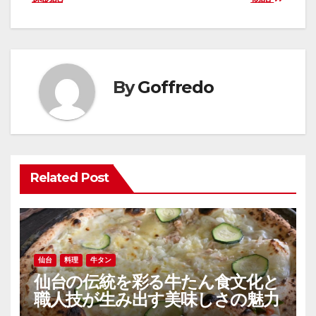
ナ
ビ
ゲ
By
Goffredo
ー
シ
ョ
Related Post
ン
仙台
料理
牛タン
仙台の伝統を彩る牛たん食文化と
職人技が生み出す美味しさの魅力