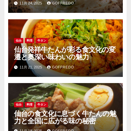
11月 24, 2025
GOFFREDO
仙台
料理
牛タン
仙台発祥牛たんが彩る食文化の変
遷と奥深い味わいの魅力
11月 21, 2025
GOFFREDO
仙台
料理
牛タン
仙台の食文化に息づく牛たんの魅
力と全国に広がる味の秘密
11月 18, 2025
GOFFREDO