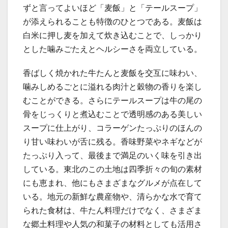
ずと言ってよいほど「麦飯」と「テールスープ」
が添えられることも特徴のひとつである。麦飯は
白米に押し麦を加えて炊き込むことで、しっかり
とした噛みごたえとヘルシーさを両立している。
香ばしく焼かれた牛たんと麦飯を交互に味わい、
噛みしめるごとに溢れる肉汁と穀物の香りを楽し
むことができる。さらにテールスープは牛の尾の
骨をじっくりと煮込むことで透明感のある美しい
スープに仕上がり、コラーゲンたっぷりのほんの
り甘い味わいが舌に残る。香味野菜やネギなどが
たっぷり入って、最後まで満足のいく味を引き出
している。東北のこの土地は四季折々の旬の素材
にも恵まれ、他にもさまざまなグルメが点在して
いる。地元の新鮮な農産物や、清らかな水で育て
られた食材は、牛たん料理だけでなく、さまざま
な郷土料理や人気の和菓子の材料としても活用さ