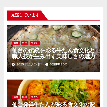
見逃しています
仙台
料理
牛タン
仙台の伝統を彩る牛たん食文化と
職人技が生み出す美味しさの魅力
2025年11月24日
GOFFREDO
仙台
料理
牛タン
仙台発祥牛たんが彩る食文化の変