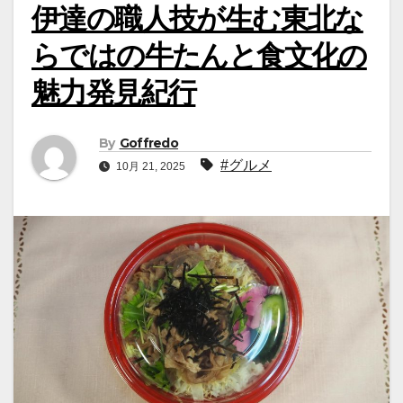
伊達の職人技が生む東北な
らではの牛たんと食文化の
魅力発見紀行
By
Goffredo
#グルメ
10月 21, 2025