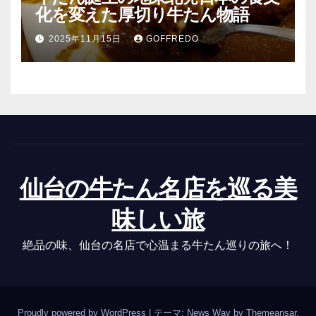
化を変えた厚切り牛たん物語
2025年11月15日
GOFFREDO
仙台の牛たん名店を巡る美
味しい旅
絶品の味、仙台の名店で心温まる牛たん巡りの旅へ！
Proudly powered by WordPress
|
テーマ: News Way by
Themeansar
.