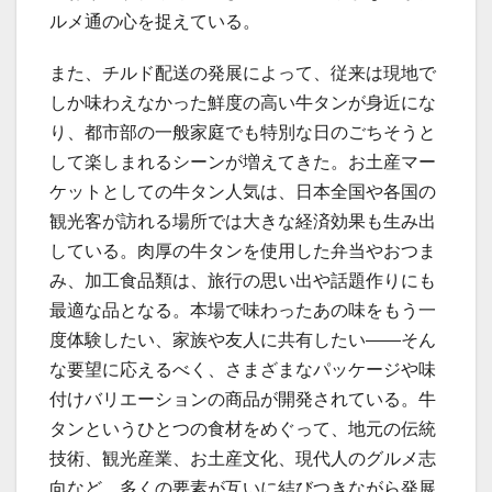
ルメ通の心を捉えている。
また、チルド配送の発展によって、従来は現地で
しか味わえなかった鮮度の高い牛タンが身近にな
り、都市部の一般家庭でも特別な日のごちそうと
して楽しまれるシーンが増えてきた。お土産マー
ケットとしての牛タン人気は、日本全国や各国の
観光客が訪れる場所では大きな経済効果も生み出
している。肉厚の牛タンを使用した弁当やおつま
み、加工食品類は、旅行の思い出や話題作りにも
最適な品となる。本場で味わったあの味をもう一
度体験したい、家族や友人に共有したい――そん
な要望に応えるべく、さまざまなパッケージや味
付けバリエーションの商品が開発されている。牛
タンというひとつの食材をめぐって、地元の伝統
技術、観光産業、お土産文化、現代人のグルメ志
向など、多くの要素が互いに結びつきながら発展