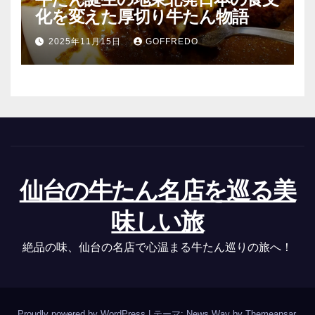
化を変えた厚切り牛たん物語
2025年11月15日
GOFFREDO
仙台の牛たん名店を巡る美
味しい旅
絶品の味、仙台の名店で心温まる牛たん巡りの旅へ！
Proudly powered by WordPress
|
テーマ: News Way by
Themeansar
.