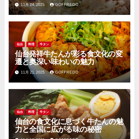
11月 24, 2025
GOFFREDO
仙台
料理
牛タン
仙台発祥牛たんが彩る食文化の変
遷と奥深い味わいの魅力
11月 21, 2025
GOFFREDO
仙台
料理
牛タン
仙台の食文化に息づく牛たんの魅
力と全国に広がる味の秘密