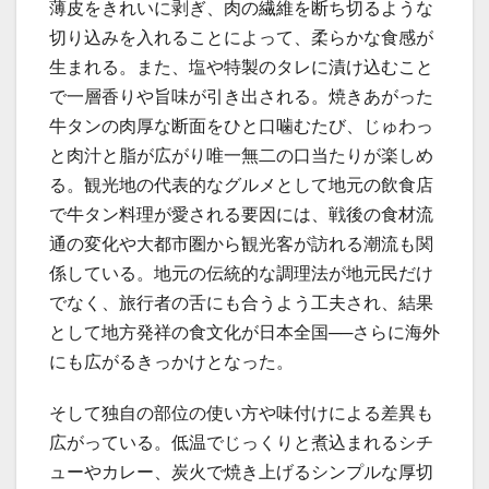
薄皮をきれいに剥ぎ、肉の繊維を断ち切るような
切り込みを入れることによって、柔らかな食感が
生まれる。また、塩や特製のタレに漬け込むこと
で一層香りや旨味が引き出される。焼きあがった
牛タンの肉厚な断面をひと口噛むたび、じゅわっ
と肉汁と脂が広がり唯一無二の口当たりが楽しめ
る。観光地の代表的なグルメとして地元の飲食店
で牛タン料理が愛される要因には、戦後の食材流
通の変化や大都市圏から観光客が訪れる潮流も関
係している。地元の伝統的な調理法が地元民だけ
でなく、旅行者の舌にも合うよう工夫され、結果
として地方発祥の食文化が日本全国──さらに海外
にも広がるきっかけとなった。
そして独自の部位の使い方や味付けによる差異も
広がっている。低温でじっくりと煮込まれるシチ
ューやカレー、炭火で焼き上げるシンプルな厚切