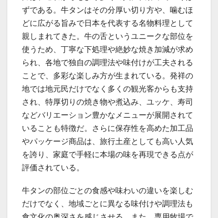
ずである。牛タンはその分厚い切り方や、噛むほ
どに広がる旨みで日本を代表する名物料理として
親しまれてきた。牛の舌というユニークな部位を
使うため、丁寧な下処理や絶妙な焼き加減が求め
られ、各地で独自の調理法や味付けが工夫される
ことで、多彩な楽しみ方が生まれている。発祥の
地では地元民だけでなく多くの観光客からも支持
され、特厚切りの焼き物や煮込み、ユッケ、寿司
などバリエーション豊かなメニューが展開されて
いることも特徴だ。さらに保存性を高めた加工品
やパッケージ商品は、旅行土産としても高い人気
を誇り、家庭で手軽に本場の味を再現できる点が
評価されている。
牛タンの部位ごとの食感や味わいの違いを楽しむ
だけでなく、地域ごとに異なる味付けや調理法も
食文化の奥深さを感じさせる。また、専用牧場で