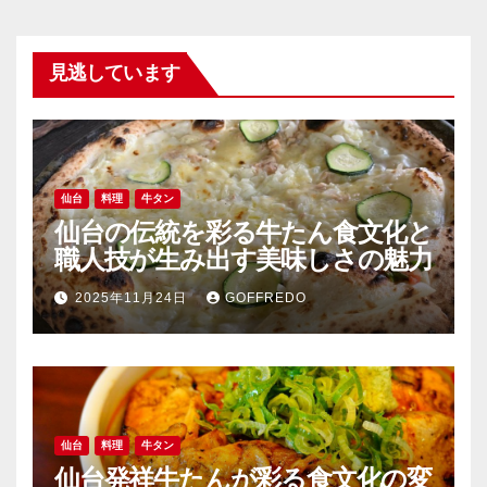
見逃しています
仙台
料理
牛タン
仙台の伝統を彩る牛たん食文化と
職人技が生み出す美味しさの魅力
2025年11月24日
GOFFREDO
仙台
料理
牛タン
仙台発祥牛たんが彩る食文化の変