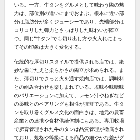
いる。一方、牛タンをグルメとして味わう際の魅
力は、部位別の違いにまでおよぶ。根本に近い部
分は脂肪分が多くジューシーであり、先端部分は
コリコリした弾力とさっぱりした味わいが際立
つ。同じ“牛タン”でも切り出し方や火入れによっ
てその印象は大きく変化する。
伝統的な厚切りスタイルで提供される店では、絶
妙な歯ごたえと柔らかさの両立が求められる。ま
た、薄切りでさっと火を通す焼肉店では、調味料
との組み合わせも楽しまれている。塩味や味噌味
のバリエーションに加えて、レモン汁やねぎなど
の薬味とのペアリングも相性が抜群である。牛タ
ンを取り巻くグルメ文化の面白さは、地元の農畜
産業との連携や食材供給体制にもある。専用牧場
で肥育管理された牛のタンは品質管理が徹底され
ており、規格や等級による商品の細やかな差がグ