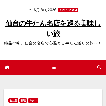
コ
木. 8月 6th, 2026
7:56:26 AM
ン
テ
仙台の牛たん名店を巡る美味し
ン
い旅
ツ
へ
絶品の味、仙台の名店で心温まる牛たん巡りの旅へ！
ス
キ
ッ
プ
お土産
料理
牛タン