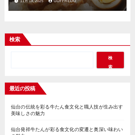
11月 18, 2025
GOFFREDO
検索
検
索
最近の投稿
仙台の伝統を彩る牛たん食文化と職人技が生み出す
美味しさの魅力
仙台発祥牛たんが彩る食文化の変遷と奥深い味わい