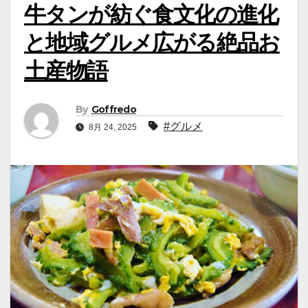
牛タンが紡ぐ食文化の進化
と地域グルメ広がる絶品お
土産物語
By
Goffredo
#グルメ
8月 24, 2025