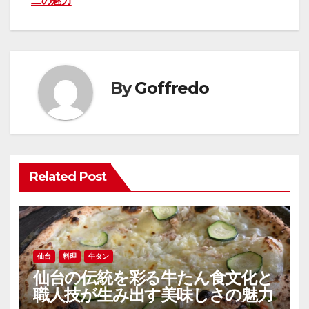
ナ
二の魅力
ビ
ゲ
ー
By
Goffredo
シ
ョ
ン
Related Post
仙台
料理
牛タン
仙台の伝統を彩る牛たん食文化と
職人技が生み出す美味しさの魅力