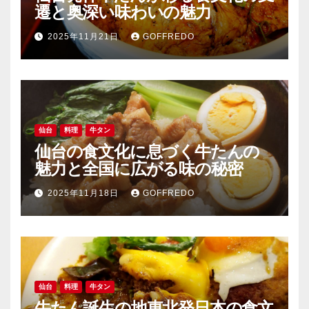
遷と奥深い味わいの魅力
2025年11月21日
GOFFREDO
仙台
料理
牛タン
仙台の食文化に息づく牛たんの
魅力と全国に広がる味の秘密
2025年11月18日
GOFFREDO
仙台
料理
牛タン
牛たん誕生の地東北発日本の食文