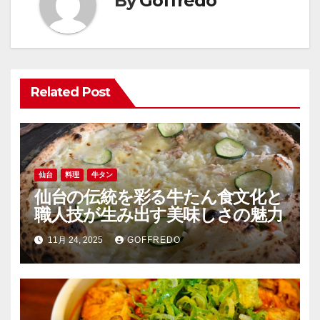
By
Goffredo
ー
シ
ョ
Related Post
ン
仙台
料理
牛タン
仙台の伝統を彩る牛たん食文化と
職人技が生み出す美味しさの魅力
11月 24, 2025
GOFFREDO