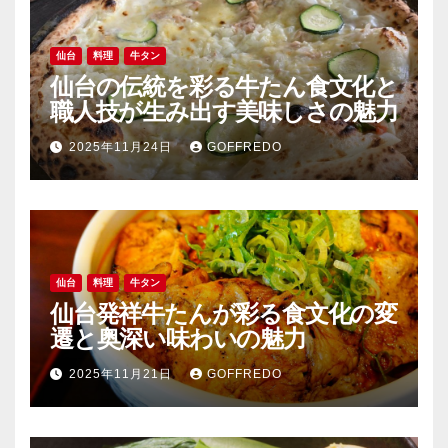
仙台
料理
牛タン
仙台の伝統を彩る牛たん食文化と
職人技が生み出す美味しさの魅力
2025年11月24日
GOFFREDO
仙台
料理
牛タン
仙台発祥牛たんが彩る食文化の変
遷と奥深い味わいの魅力
2025年11月21日
GOFFREDO