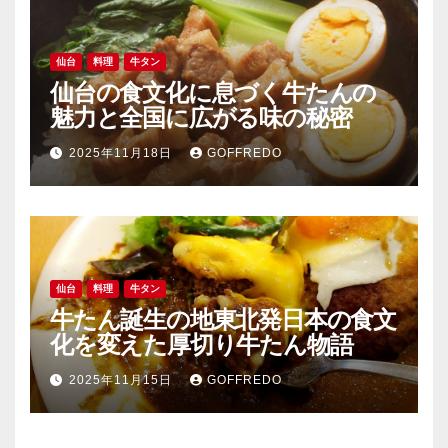
仙台
料理
牛タン
仙台の食文化に息づく牛たんの
魅力と全国に広がる味の秘密
2025年11月18日
GOFFREDO
仙台
料理
牛タン
牛たん誕生の地東北発日本の食文
化を変えた厚切り牛たん物語
2025年11月15日
GOFFREDO