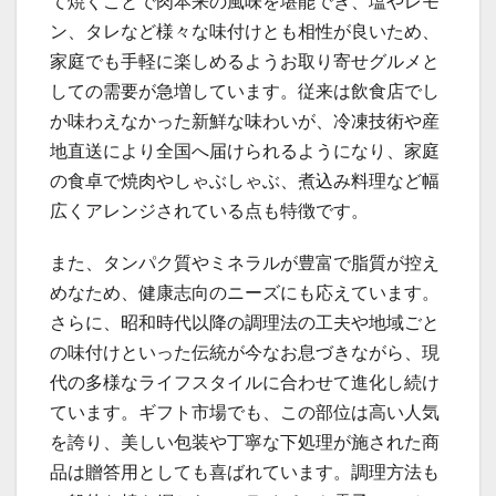
て焼くことで肉本来の風味を堪能でき、塩やレモ
ン、タレなど様々な味付けとも相性が良いため、
家庭でも手軽に楽しめるようお取り寄せグルメと
しての需要が急増しています。従来は飲食店でし
か味わえなかった新鮮な味わいが、冷凍技術や産
地直送により全国へ届けられるようになり、家庭
の食卓で焼肉やしゃぶしゃぶ、煮込み料理など幅
広くアレンジされている点も特徴です。
また、タンパク質やミネラルが豊富で脂質が控え
めなため、健康志向のニーズにも応えています。
さらに、昭和時代以降の調理法の工夫や地域ごと
の味付けといった伝統が今なお息づきながら、現
代の多様なライフスタイルに合わせて進化し続け
ています。ギフト市場でも、この部位は高い人気
を誇り、美しい包装や丁寧な下処理が施された商
品は贈答用としても喜ばれています。調理方法も