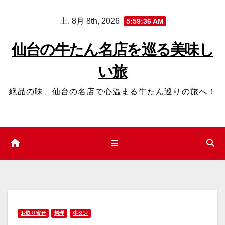
コ
土. 8月 8th, 2026
5:59:37 AM
ン
テ
仙台の牛たん名店を巡る美味し
ン
い旅
ツ
へ
絶品の味、仙台の名店で心温まる牛たん巡りの旅へ！
ス
キ
ッ
プ
お取り寄せ
料理
牛タン