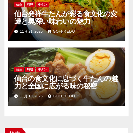
仙台
料理
牛タン
仙台発祥牛たんが彩る食文化の変
遷と奥深い味わいの魅力
11月 21, 2025
GOFFREDO
仙台
料理
牛タン
仙台の食文化に息づく牛たんの魅
力と全国に広がる味の秘密
11月 18, 2025
GOFFREDO