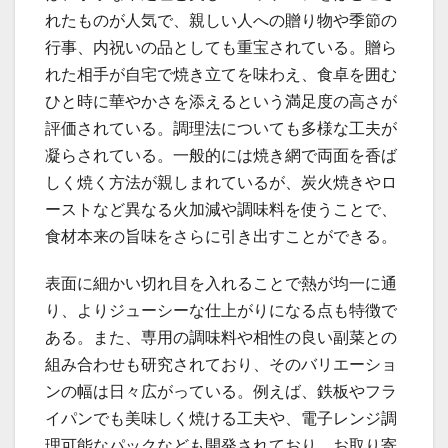
れたものが人気で、親しい人への贈り物や季節の
行事、内祝いの品としても重宝されている。贈ら
れた相手が自宅で焼き立てを味わえ、食卓を囲む
ひと時に華やかさを添えるという満足度の高さが
評価されている。調理法についても多様な工夫が
凝らされている。一般的には焼き網で両面を香ば
しく焼く方法が親しまれているが、炭火焼きやロ
ーストなど異なる火加減や調味料を使うことで、
食材本来の旨味をさらに引き出すことができる。
表面に細かい切れ目を入れることで熱が均一に通
り、よりジューシーな仕上がりになる点も特徴で
ある。また、専用の調味料や相性の良い副菜との
組み合わせも研究されており、そのバリエーショ
ンの幅は日々広がっている。例えば、鉄板やフラ
イパンでも美味しく焼ける工夫や、電子レンジ調
理可能なパックなども開発されており、お取り寄